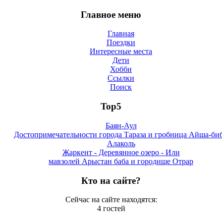
Главное меню
Главная
Поездки
Интересные места
Дети
Хобби
Ссылки
Поиск
Top5
Баян-Аул
Достопримечательности города Тараза и гробница Айша-би
Алаколь
Жаркент - Деревянное озеро - Или
мавзолей Арыстан баба и городище Отрар
Кто на сайте?
Сейчас на сайте находятся:
4 гостей