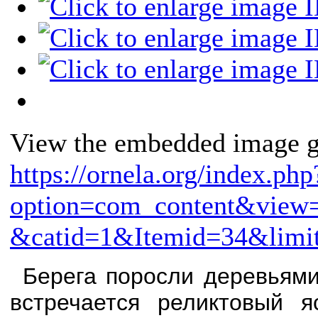
View the embedded image ga
https://ornela.org/index.php
option=com_content&view=
&catid=1&Itemid=34&limit
Берега поросли деревьями
встречается реликтовый я