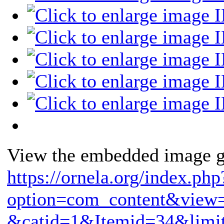
View the embedded image ga
https://ornela.org/index.php
option=com_content&view=
&catid=1&Itemid=34&limit