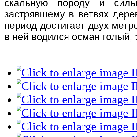
скальную породу и силь
застрявшему в ветвях дере
период достигает двух метр
в ней водился осман голый,