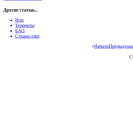
Другие статьи...
Или
Терректы
БАО
Страна озер
«
Начало
Предыдуща
С