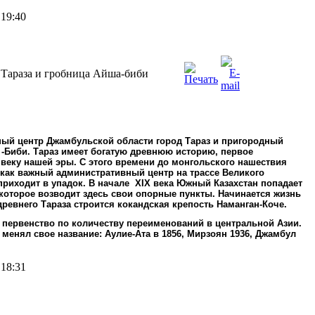
 19:40
 Тараза и гробница Айша-биби
ый центр Джамбульской области город Тараз и пригородный
Биби. Тараз имеет богатую древнюю историю, первое
 веку нашей эры. С этого времени до монгольского нашествия
ен как важный административный центр на трассе Великого
риходит в упадок. В начале
XIX века Южный Казахстан попадает
 которое возводит здесь свои опорные пункты. Начинается жизнь
древнего Тараза строится кокандская крепость Наманган-Коче.
а первенство по количеству переименований в центральной Ази
и.
 менял свое название: Аулие-Ата в 1856, Мирзоян 1936, Джамбул
 18:31