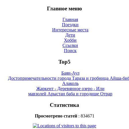
Главное меню
Главная
Поездки
Интересные места
Дети
Хобби
Ссылки
Поиск
Top5
Баян-Аул
Достопримечательности города Тараза и гробница Айша-би
Алаколь
Жаркент - Деревянное озеро - Или
мавзолей Арыстан баба и городище Отрар
Статистика
Просмотрено статей
: 834671