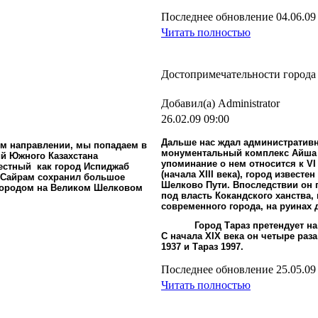
Последнее обновление 04.06.09
Читать полностью
Достопримечательности города
Добавил(а) Administrator
26.02.09 09:00
Дальше нас ждал административн
ом направлении, мы попадаем в
монументальный комплекс Айша -
й Южного Казахстана
упоминание о нем относится к VI
вестный
как город Испиджаб
(начала XIII века), город извест
д Сайрам сохранил большое
Шелково Пути. Впоследствии он п
городом на Великом Шелковом
под власть Кокандского ханства,
современного города, на руинах 
Город Тараз претендует н
С начала XIX века он четыре раза
1937 и Тараз 1997.
Последнее обновление 25.05.09
Читать полностью