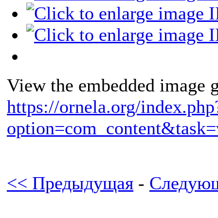
View the embedded image ga
https://ornela.org/index.php
option=com_content&task=
<< Предыдущая
-
Следующ