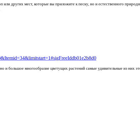
п или других мест, которые вы приложите к песку, но и естественного природно
.
0&Itemid=34&limitstart=1#sigFreeIddb01e2b8d0
, но и большое многообразие цветущих растений самые удивительные из них эт