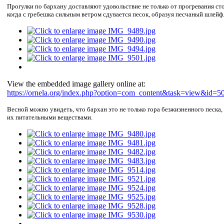
Прогулки по бархану доставляют удовольствие не только от прогревания сто
когда с гребешка сильным ветром сдувается песок, образуя песчаный шлейф
View the embedded image gallery online at:
https://ornela.org/index.php?option=com_content&task=view&id=5
Весной можно увидеть, что бархан это не только гора безжизненного песка
их питательными веществами.