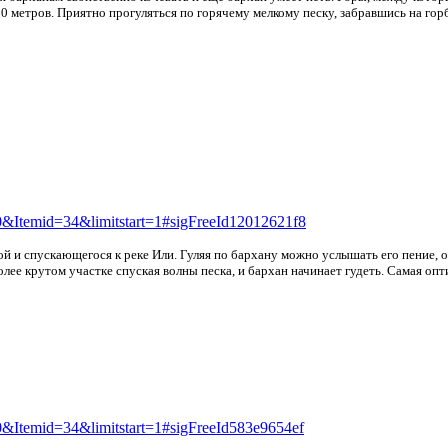
0 метров. Приятно прогуляться по горячему мелкому песку, забравшись на гор
0&Itemid=34&limitstart=1#sigFreeId12012621f8
гой и спускающегося к реке Или. Гуляя по бархану можно услышать его пение, 
лее крутом участке спуская волны песка, и бархан начинает гудеть. Самая опт
0&Itemid=34&limitstart=1#sigFreeId583e9654ef