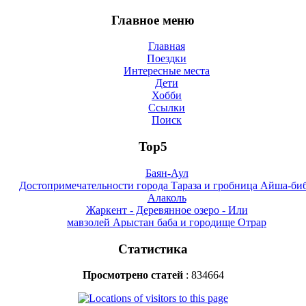
Главное меню
Главная
Поездки
Интересные места
Дети
Хобби
Ссылки
Поиск
Top5
Баян-Аул
Достопримечательности города Тараза и гробница Айша-би
Алаколь
Жаркент - Деревянное озеро - Или
мавзолей Арыстан баба и городище Отрар
Статистика
Просмотрено статей
: 834664