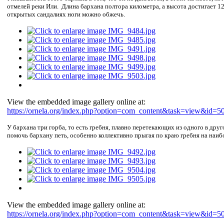
отмелей реки Или. Длина бархана полтора километра, а высота достигает 12
открытых сандалиях ноги можно обжечь.
View the embedded image gallery online at:
https://ornela.org/index.php?option=com_content&task=view&id=5
У бархана три горба, то есть гребня, плавно перетекающих из одного в дру
помочь бархану петь, особенно коллективно прыгая по краю гребня на наибо
View the embedded image gallery online at:
https://ornela.org/index.php?option=com_content&task=view&id=5