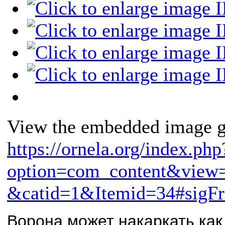
View the embedded image ga
https://ornela.org/index.php
option=com_content&view=
&catid=1&Itemid=34#sigFr
Ворона может накаркать как