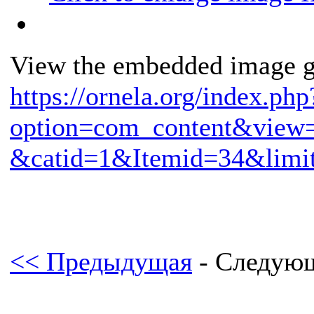
View the embedded image ga
https://ornela.org/index.php
option=com_content&view
&catid=1&Itemid=34&limit
<< Предыдущая
- Следую