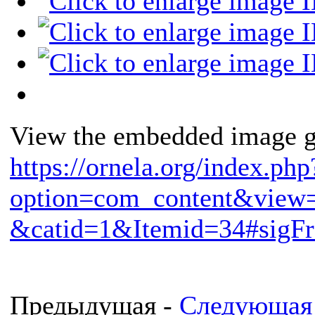
View the embedded image ga
https://ornela.org/index.php
option=com_content&view=
&catid=1&Itemid=34#sigFr
Предыдущая -
Следующая