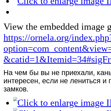
View the embedded image ga
https://ornela.org/index.php
option=com_content&view=
&catid=1&Itemid=34#sigFr
На чем бы вы не приехали, кань
интересен, если не лениться и 
замков.