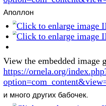
Аполлон
View the embedded image ga
https://ornela.org/index.php
option=com_content&view=
и
много
других бабочек
.