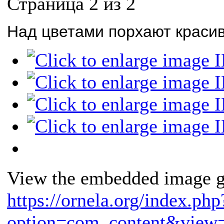
Страница 2 из 2
Над цветами порхают красив
View the embedded image ga
https://ornela.org/index.php
option=com_content&view=