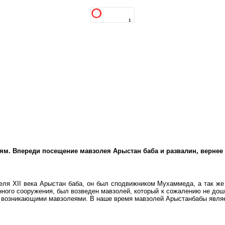
ям. Впереди посещение мавзолея Арыстан баба и развалин, вернее 
теля
XII
века Арыстан баба, он был сподвижником Мухаммеда, а так ж
нного сооружения, был возведен мавзолей, который к сожалению не дош
ь возникающими мавзолеями.
В наше время м
авзолей Арыстанбабы являе