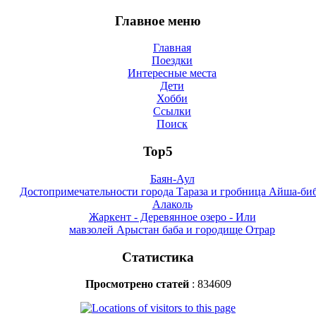
Главное меню
Главная
Поездки
Интересные места
Дети
Хобби
Ссылки
Поиск
Top5
Баян-Аул
Достопримечательности города Тараза и гробница Айша-би
Алаколь
Жаркент - Деревянное озеро - Или
мавзолей Арыстан баба и городище Отрар
Статистика
Просмотрено статей
: 834609