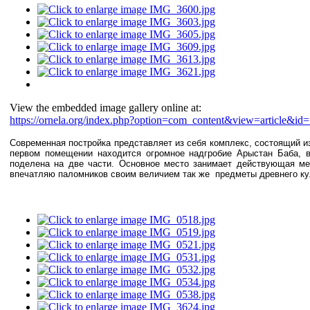
View the embedded image gallery online at:
https://ornela.org/index.php?option=com_content&view=article&id
Современная постройка представляет из себя комплекс, состоящий 
первом помещении находится огромное надгробие Арыстан Баба, в
поделена на две части. Основное место занимает действующая ме
впечатляю паломников своим величием так же
предметы древнего ку