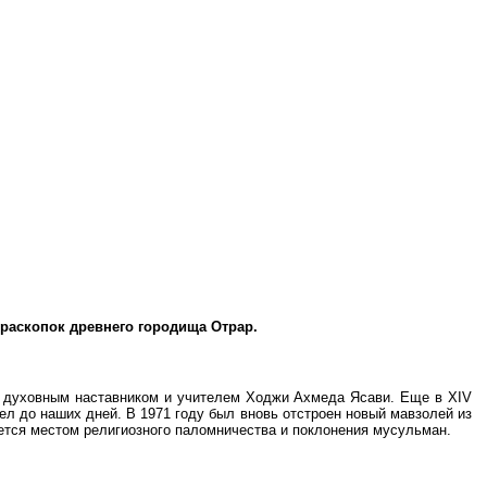
раскопок древнего городища Отрар.
е духовным наставником и учителем Ходжи Ахмеда Ясави. Еще в
XIV
ел до наших дней.
В 1971 году был вновь отстроен новый мавзолей из
тся местом религиозного паломничества и поклонения мусульман.